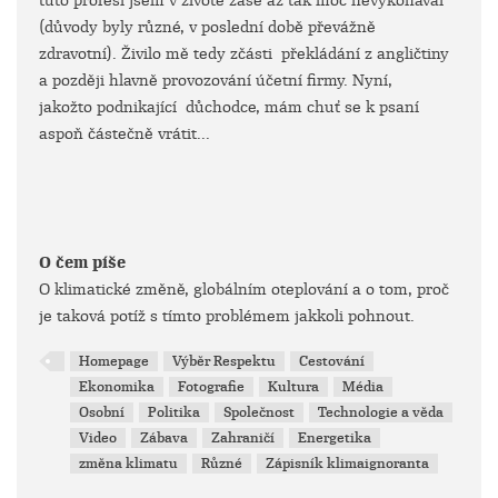
tuto profesi jsem v životě zase až tak moc nevykonával
(důvody byly různé, v poslední době převážně
zdravotní). Živilo mě tedy zčásti překládání z angličtiny
a později hlavně provozování účetní firmy. Nyní,
jakožto podnikající důchodce, mám chuť se k psaní
aspoň částečně vrátit...
O čem píše
O klimatické změně, globálním oteplování a o tom, proč
je taková potíž s tímto problémem jakkoli pohnout.
Homepage
Výběr Respektu
Cestování
Ekonomika
Fotografie
Kultura
Média
Osobní
Politika
Společnost
Technologie a věda
Video
Zábava
Zahraničí
Energetika
změna klimatu
Různé
Zápisník klimaignoranta