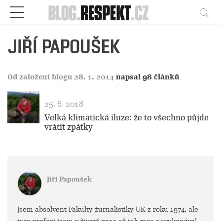
Respekt
Vy
JIŘÍ PAPOUŠEK
Od založení blogu 28. 1. 2014
napsal 98 článků
25. 6. 2018
Velká klimatická iluze: že to všechno půjde
vrátit zpátky
Jiří Papoušek
Jsem absolvent Fakulty žurnalistiky UK z roku 1974, ale